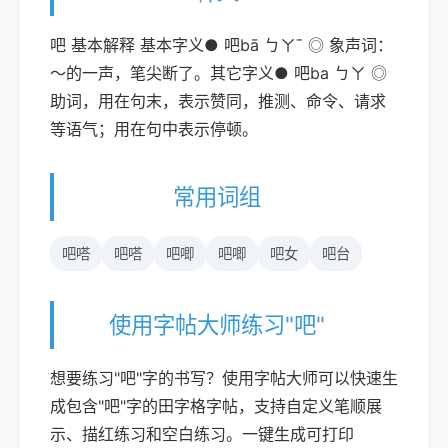
吧 基本解释 基本字义● 吧bā ㄅㄚˉ ◎ 象声词：
～的一声，笔尖断了。其它字义● 吧ba ㄅㄚ ◎
助词，用在句末，表示赞同，推测、命令、请求
等语气；用在句中表示停顿。
常用词组
吧嗒
吧嗒
吧唧
吧唧
吧女
吧台
使用字帖大师练习"吧"
想要练习"吧"字的书写？使用字帖大师可以快速生
成包含"吧"字的田字格字帖，支持自定义笔顺展
示、描红练习和空白练习。一键生成可打印