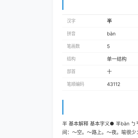
半
汉字
bàn
拼音
5
笔画数
单一结构
结构
十
部首
43112
笔顺编码
半 基本解释 基本字义● 半bà
间：～空。～路上。～夜。喻很少