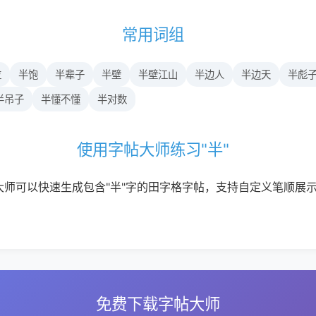
常用词组
拉
半饱
半辈子
半壁
半壁江山
半边人
半边天
半彪
半吊子
半懂不懂
半对数
使用字帖大师练习"半"
大师可以快速生成包含"半"字的田字格字帖，支持自定义笔顺展
免费下载字帖大师