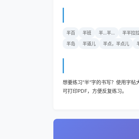
半百
半班
半…半…
半半拉
半岛
半道儿
半点，半点儿
想要练习"半"字的书写？使用字帖
可打印PDF，方便反复练习。