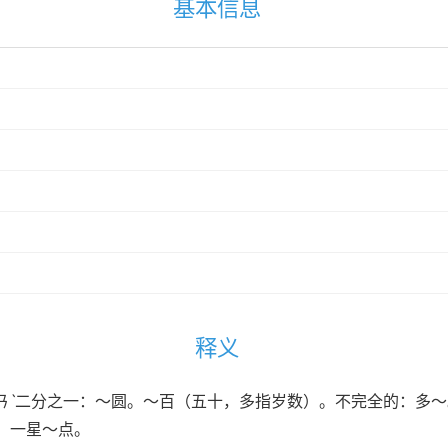
基本信息
释义
n ㄅㄢˋ二分之一：～圆。～百（五十，多指岁数）。不完全的：
：一星～点。