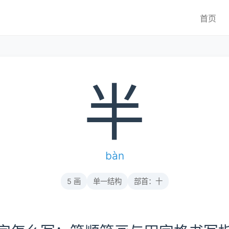
首页
半
bàn
5 画
单一结构
部首：十