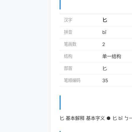
匕
汉字
bǐ
拼音
2
笔画数
单一结构
结构
匕
部首
35
笔顺编码
匕 基本解释 基本字义 ● 匕 bǐ