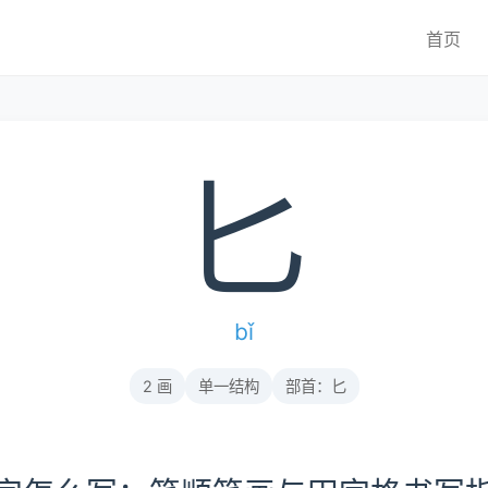
首页
匕
bǐ
2 画
单一结构
部首：匕