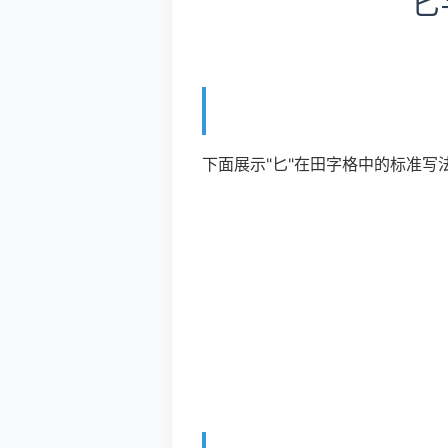
匕
下面展示"匕"在田字格中的标准