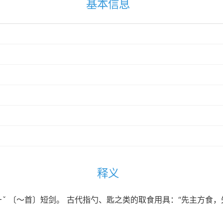
基本信息
释义
 ㄅㄧˇ 〔～首〕短剑。 古代指勺、匙之类的取食用具：“先主方食，