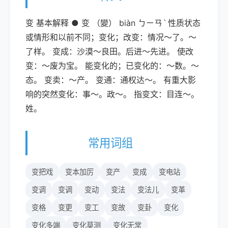
变 基本解释 ● 变 （變） biàn ㄅㄧㄢˋ 性质状态
或情形和以前不同；变化；改变：情况～了。～
了样。 变成：沙漠～良田。后进～先进。 使改
变：～废为宝。 能变化的；已变化的：～数。～
态。 变卖：～产。 变通：通权达～。 有重大影
响的突然变化：事～。政～。 指变文：目连～。
姓。
常用词组
变把戏
变本加厉
变产
变成
变电站
变调
变调
变动
变法
变法儿
变革
变格
变更
变工
变故
变卦
变化
变化多端
变化莫测
变化无常