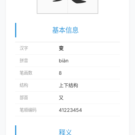
基本信息
变
汉字
biàn
拼音
8
笔画数
上下结构
结构
又
部首
41223454
笔顺编码
释义