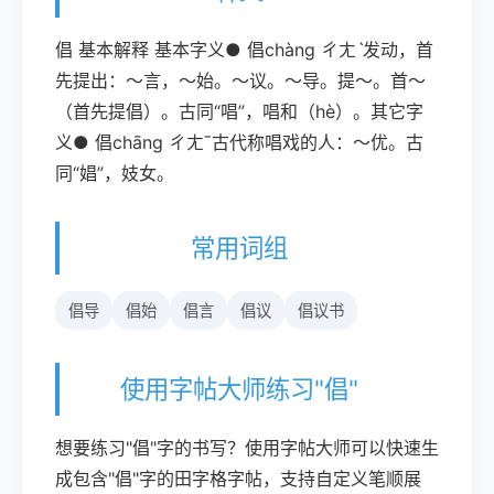
倡 基本解释 基本字义● 倡chàng ㄔㄤˋ发动，首
先提出：～言，～始。～议。～导。提～。首～
（首先提倡）。古同“唱”，唱和（hè）。其它字
义● 倡chāng ㄔㄤˉ古代称唱戏的人：～优。古
同“娼”，妓女。
常用词组
倡导
倡始
倡言
倡议
倡议书
使用字帖大师练习"倡"
想要练习"倡"字的书写？使用字帖大师可以快速生
成包含"倡"字的田字格字帖，支持自定义笔顺展