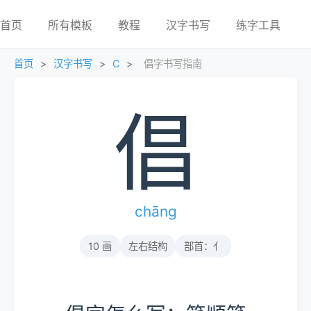
首页
所有模板
教程
汉字书写
练字工具
首页
>
汉字书写
>
C
>
倡字书写指南
倡
chāng
10 画
左右结构
部首：亻