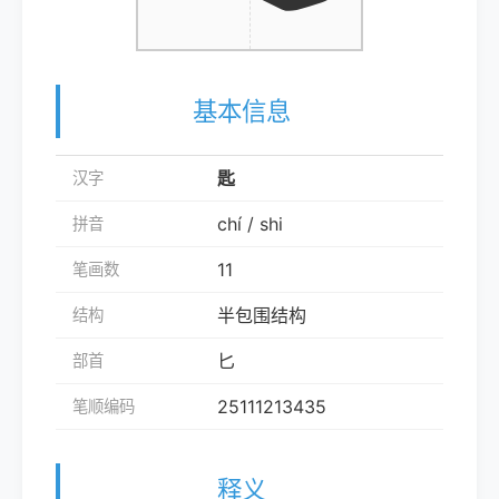
基本信息
匙
汉字
chí / shi
拼音
11
笔画数
半包围结构
结构
匕
部首
25111213435
笔顺编码
释义