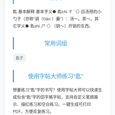
匙 基本解释 基本字义● 匙chí ㄔˊ ◎ 舀汤用的小
勺子（亦称“调（tiáo ）羹”）：汤～。茶～。其
它字义● 匙shi ㄕ ◎ 〔钥～〕开锁的东西。
常用词组
匙子
使用字帖大师练习"匙"
想要练习"匙"字的书写？使用字帖大师可以快速生
成包含"匙"字的田字格字帖，支持自定义笔顺展
示、描红练习和空白练习。一键生成可打印
PDF，方便反复练习。