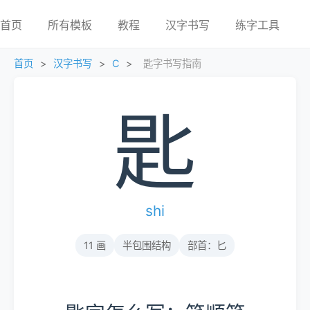
首页
所有模板
教程
汉字书写
练字工具
首页
>
汉字书写
>
C
>
匙字书写指南
匙
shi
11 画
半包围结构
部首：匕