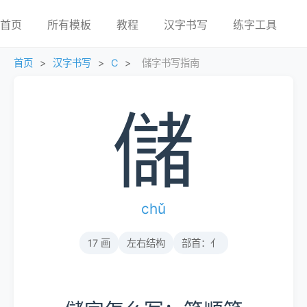
首页
所有模板
教程
汉字书写
练字工具
首页
>
汉字书写
>
C
>
儲字书写指南
儲
chǔ
17 画
左右结构
部首：亻