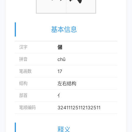
基本信息
儲
汉字
chǔ
拼音
17
笔画数
左右结构
结构
亻
部首
32411125112132511
笔顺编码
释义