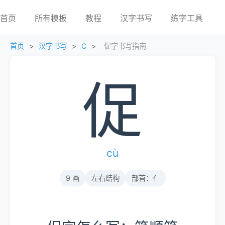
首页
所有模板
教程
汉字书写
练字工具
首页
>
汉字书写
>
C
>
促字书写指南
促
cù
9 画
左右结构
部首：亻