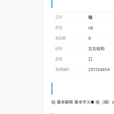
哒
汉字
dā
拼音
9
笔画数
左右结构
结构
口
部首
251134454
笔顺编码
哒 基本解释 基本字义● 哒（噠