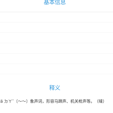
基本信息
释义
）dā ㄉㄚˉ〔～～〕象声词，形容马蹄声、机关枪声等。（噠）