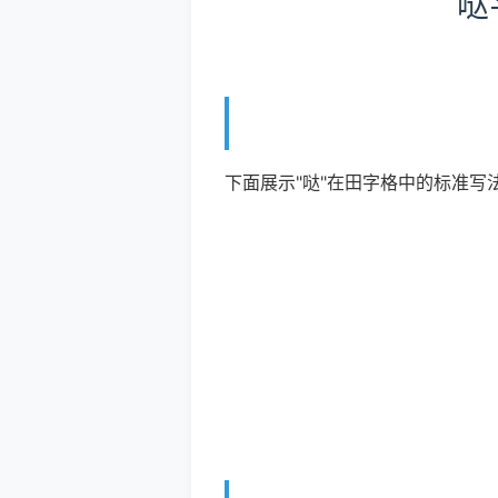
哒
下面展示"哒"在田字格中的标准