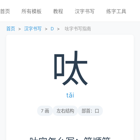
首页
所有模板
教程
汉字书写
练字工具
首页
>
汉字书写
>
D
>
呔字书写指南
呔
tǎi
7 画
左右结构
部首：口