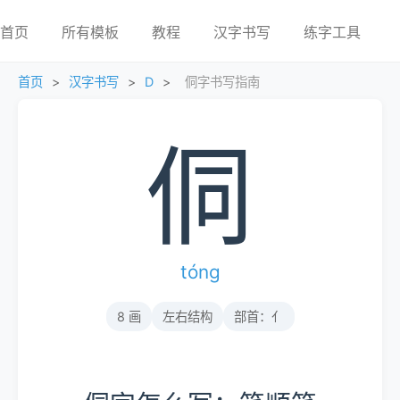
首页
所有模板
教程
汉字书写
练字工具
首页
>
汉字书写
>
D
>
侗字书写指南
侗
tóng
8 画
左右结构
部首：亻