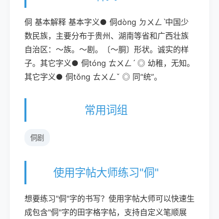
侗 基本解释 基本字义● 侗dòng ㄉㄨㄥˋ中国少
数民族，主要分布于贵州、湖南等省和广西壮族
自治区：～族。～剧。〔～胴〕形状。诚实的样
子。其它字义● 侗tóng ㄊㄨㄥˊ ◎ 幼稚，无知。
其它字义● 侗tǒng ㄊㄨㄥˇ ◎ 同“统”。
常用词组
侗剧
使用字帖大师练习"侗"
想要练习"侗"字的书写？使用字帖大师可以快速生
成包含"侗"字的田字格字帖，支持自定义笔顺展