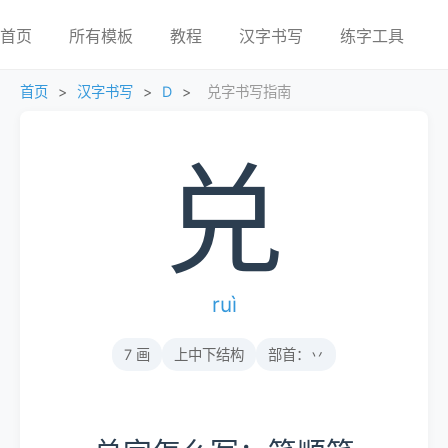
首页
所有模板
教程
汉字书写
练字工具
首页
>
汉字书写
>
D
>
兑字书写指南
兑
ruì
7 画
上中下结构
部首：丷