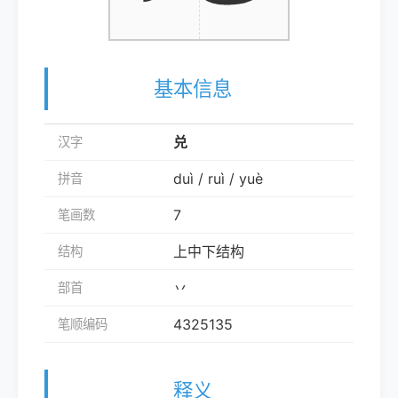
基本信息
兑
汉字
duì / ruì / yuè
拼音
7
笔画数
上中下结构
结构
丷
部首
4325135
笔顺编码
释义