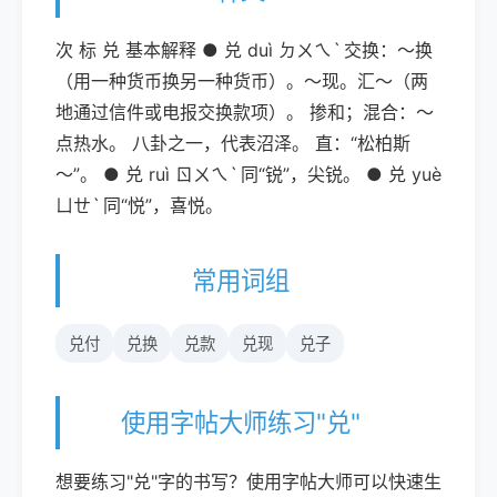
次 标 兑 基本解释 ● 兑 duì ㄉㄨㄟˋ 交换：～换
（用一种货币换另一种货币）。～现。汇～（两
地通过信件或电报交换款项）。 掺和；混合：～
点热水。 八卦之一，代表沼泽。 直：“松柏斯
～”。 ● 兑 ruì ㄖㄨㄟˋ 同“锐”，尖锐。 ● 兑 yuè
ㄩㄝˋ 同“悦”，喜悦。
常用词组
兑付
兑换
兑款
兑现
兑子
使用字帖大师练习"兑"
想要练习"兑"字的书写？使用字帖大师可以快速生