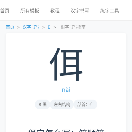
首页
所有模板
教程
汉字书写
练字工具
首页
>
汉字书写
>
E
>
佴字书写指南
佴
nài
8 画
左右结构
部首：亻