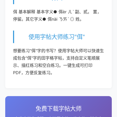
佴 基本解释 基本字义● 佴èr ㄦˋ 副、贰。 置，
停留。其它字义● 佴nài ㄋㄞˋ ◎ 姓。
使用字帖大师练习"佴"
想要练习"佴"字的书写？使用字帖大师可以快速生
成包含"佴"字的田字格字帖，支持自定义笔顺展
示、描红练习和空白练习。一键生成可打印
PDF，方便反复练习。
免费下载字帖大师