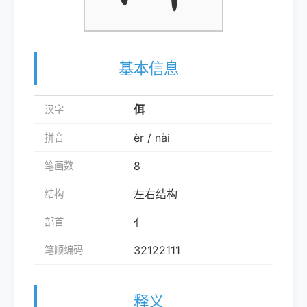
基本信息
佴
汉字
èr / nài
拼音
8
笔画数
左右结构
结构
亻
部首
32122111
笔顺编码
释义