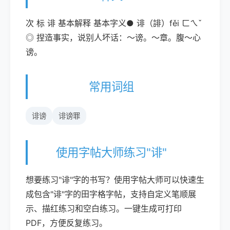
次 标 诽 基本解释 基本字义● 诽（誹）fěi ㄈㄟˇ
◎ 捏造事实，说别人坏话：～谤。～章。腹～心
谤。
常用词组
诽谤
诽谤罪
使用字帖大师练习"诽"
想要练习"诽"字的书写？使用字帖大师可以快速生
成包含"诽"字的田字格字帖，支持自定义笔顺展
示、描红练习和空白练习。一键生成可打印
PDF，方便反复练习。