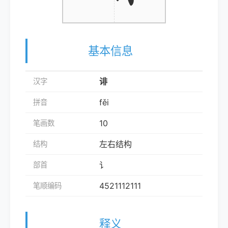
基本信息
诽
汉字
fěi
拼音
10
笔画数
左右结构
结构
讠
部首
4521112111
笔顺编码
释义