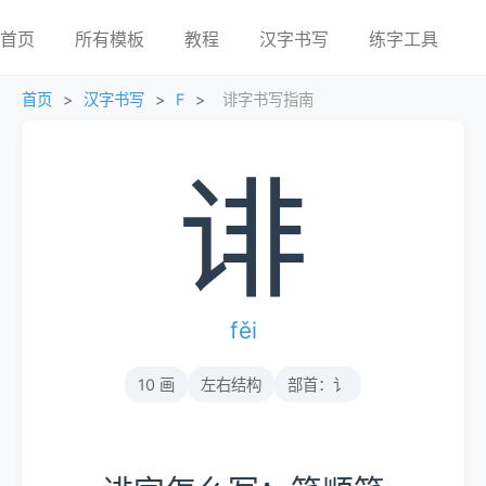
首页
所有模板
教程
汉字书写
练字工具
首页
>
汉字书写
>
F
>
诽字书写指南
诽
fěi
10 画
左右结构
部首：讠