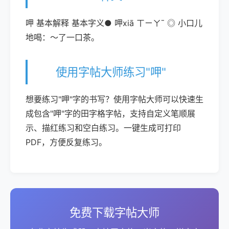
呷 基本解释 基本字义● 呷xiā ㄒㄧㄚˉ ◎ 小口儿
地喝：～了一口茶。
使用字帖大师练习"呷"
想要练习"呷"字的书写？使用字帖大师可以快速生
成包含"呷"字的田字格字帖，支持自定义笔顺展
示、描红练习和空白练习。一键生成可打印
PDF，方便反复练习。
免费下载字帖大师