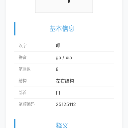
基本信息
呷
汉字
gā / xiā
拼音
8
笔画数
左右结构
结构
口
部首
25125112
笔顺编码
释义