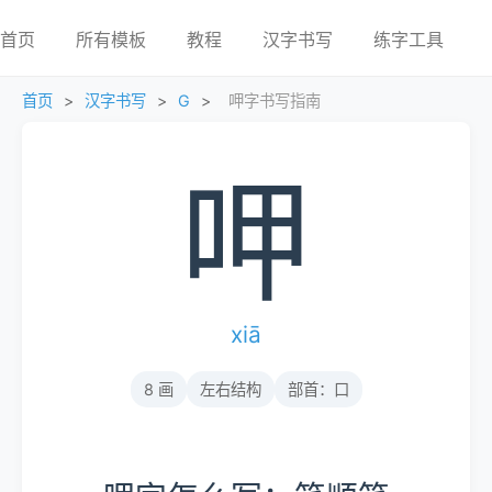
首页
所有模板
教程
汉字书写
练字工具
首页
>
汉字书写
>
G
>
呷字书写指南
呷
xiā
8 画
左右结构
部首：口