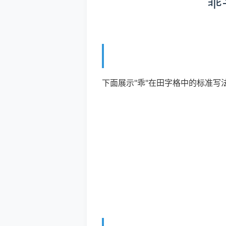
乖
下面展示"乖"在田字格中的标准