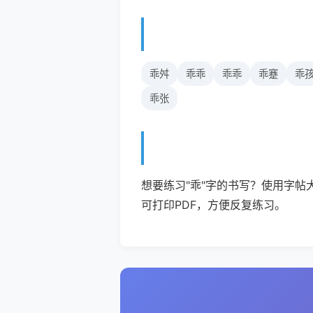
乖舛
乖乖
乖乖
乖蹇
乖
乖张
想要练习"乖"字的书写？使用字帖
可打印PDF，方便反复练习。