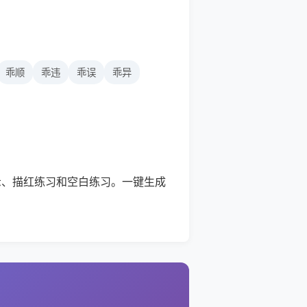
乖顺
乖违
乖误
乖异
示、描红练习和空白练习。一键生成