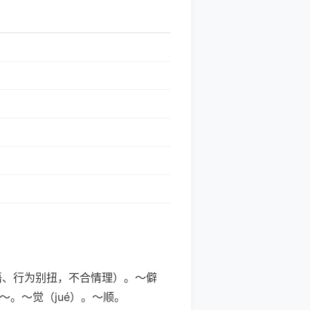
、言语、行为别扭，不合情理）。～僻
。～觉（jué）。～顺。