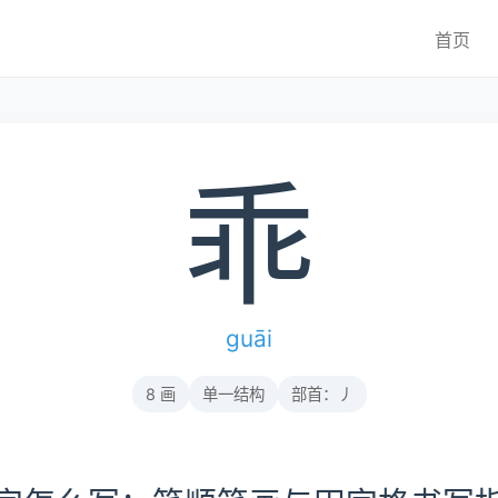
首页
乖
guāi
8 画
单一结构
部首：丿