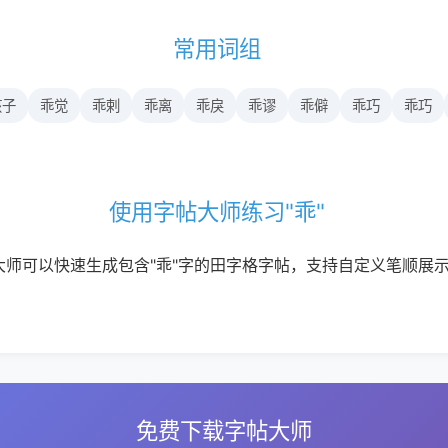
常用词组
孩子
乖觉
乖剌
乖离
乖戾
乖谬
乖僻
乖巧
乖巧
使用字帖大师练习"乖"
大师可以快速生成包含"乖"字的田字格字帖，支持自定义笔顺展
免费下载字帖大师