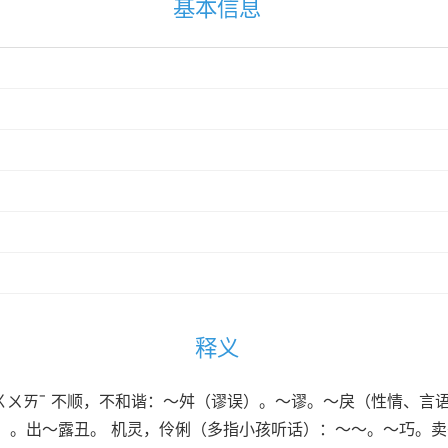
基本信息
释义
uāi ㄍㄨㄞˉ 不顺，不和谐：～舛（谬误）。～谬。～戾（性情
。出～露丑。 机灵，伶俐（多指小孩听话）：～～。～巧。卖～