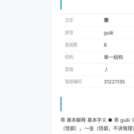
乖
汉字
guāi
拼音
8
笔画数
单一结构
结构
丿
部首
31221135
笔顺编码
乖 基本解释 基本字义 ● 乖 g
（怪僻）。～张（怪僻，不讲情理）