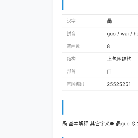
咼
汉字
guō / wāi / h
拼音
8
笔画数
上包围结构
结构
口
部首
25525251
笔顺编码
咼 基本解释 其它字义● 咼guō ㄍㄨ