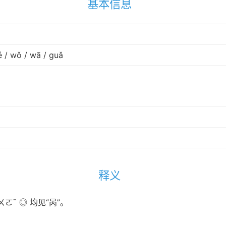
基本信息
é / wǒ / wā / guǎ
释义
ㄛˉ ◎ 均见“呙”。