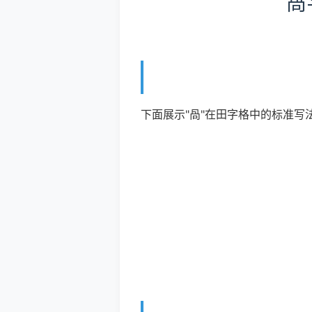
咼
下面展示"咼"在田字格中的标准