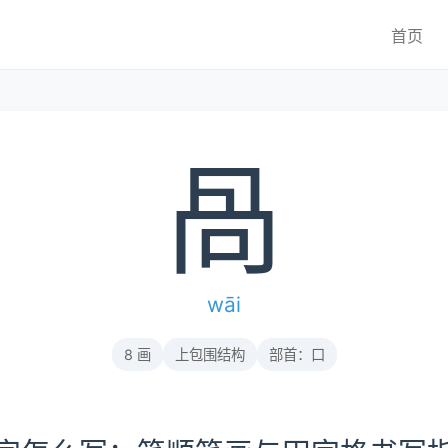
首页
咼
wāi
8 画
上包围结构
部首：口