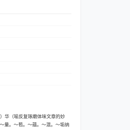
jǔ）华（喻反复琢磨体味文章的妙
。～量。～苞。～蕴。～混。～垢纳