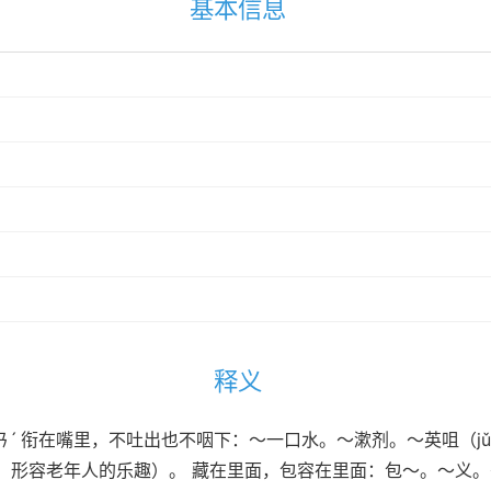
基本信息
释义
 ㄏㄢˊ 衔在嘴里，不吐出也不咽下：～一口水。～漱剂。～英咀（
，形容老年人的乐趣）。 藏在里面，包容在里面：包～。～义