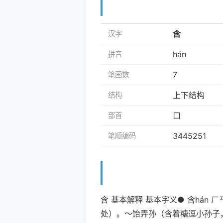
含
汉字
hán
拼音
7
笔画数
上下结构
结构
口
部首
3445251
笔顺编码
含 基本解释 基本字义● 含hán
处）。～饴弄孙（含着糖逗小孙子