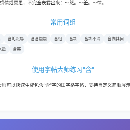
种感情或意思，不完全表露出来：～怒。～羞。～情。
常用词组
垢
含垢忍辱
含含糊糊
含恨
含糊
含糊不清
含糊其词
水量
含笑
使用字帖大师练习"含"
大师可以快速生成包含"含"字的田字格字帖，支持自定义笔顺展