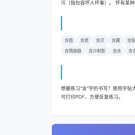
污（指包容坏人坏事）。 怀有某
含苞
含悲
含贝
含藏
含
含情脉脉
含沙射影
含水
含
想要练习"含"字的书写？使用字帖
可打印PDF，方便反复练习。