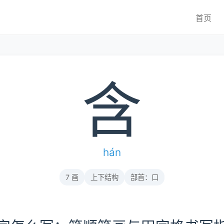
首页
含
hán
7 画
上下结构
部首：口