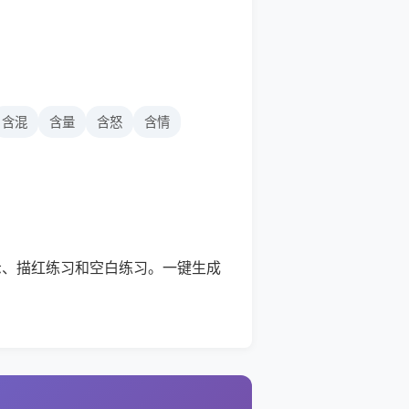
含混
含量
含怒
含情
示、描红练习和空白练习。一键生成