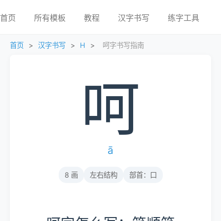
首页
所有模板
教程
汉字书写
练字工具
首页
>
汉字书写
>
H
>
呵字书写指南
呵
ā
8 画
左右结构
部首：口