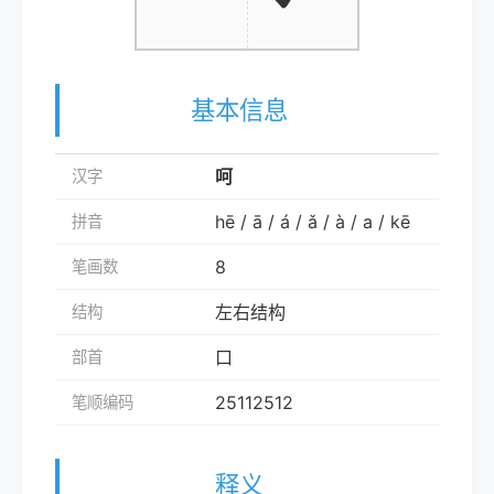
基本信息
呵
汉字
hē / ā / á / ǎ / à / a / kē
拼音
8
笔画数
左右结构
结构
口
部首
25112512
笔顺编码
释义