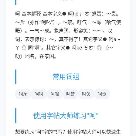
呵 基本解释 基本字义● 呵hē ㄏㄜˉ怒责：～责。
～斥（亦作“呵叱”）。～禁。吁气：～冻（哈气使
暧）。一气～成。象声词，形容笑：～～。叹
词，表示惊讶：～，真不得了！其它字义● 呵a •
ㄚ ◎ 同“啊”。其它字义● 呵kē ㄎㄜˉ ◎ 〔～
叻〕地名，在泰国。
常用词组
呵斥
呵呵
呵喝
呵禁
呵欠
呵责
使用字帖大师练习"呵"
想要练习"呵"字的书写？使用字帖大师可以快速生