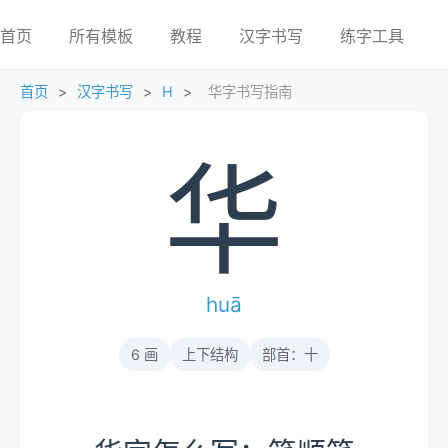
首页
所有模板
教程
汉字书写
练字工具
首页
>
汉字书写
>
H
>
华字书写指南
华
huā
6 画
上下结构
部首：十