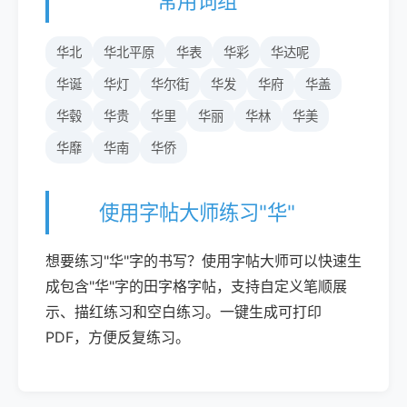
常用词组
华北
华北平原
华表
华彩
华达呢
华诞
华灯
华尔街
华发
华府
华盖
华毂
华贵
华里
华丽
华林
华美
华靡
华南
华侨
使用字帖大师练习"华"
想要练习"华"字的书写？使用字帖大师可以快速生
成包含"华"字的田字格字帖，支持自定义笔顺展
示、描红练习和空白练习。一键生成可打印
PDF，方便反复练习。