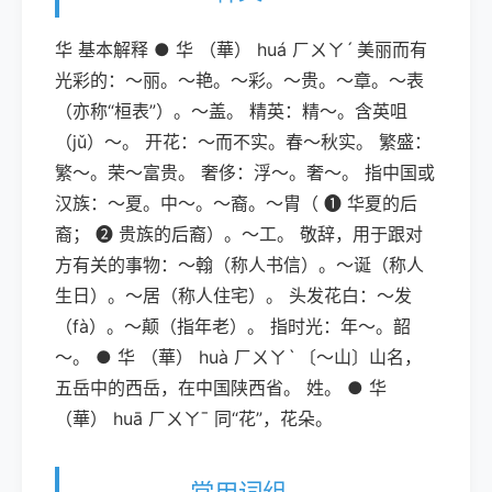
华 基本解释 ● 华 （華） huá ㄏㄨㄚˊ 美丽而有
光彩的：～丽。～艳。～彩。～贵。～章。～表
（亦称“桓表”）。～盖。 精英：精～。含英咀
（jǔ）～。 开花：～而不实。春～秋实。 繁盛：
繁～。荣～富贵。 奢侈：浮～。奢～。 指中国或
汉族：～夏。中～。～裔。～胄（ ➊ 华夏的后
裔； ➋ 贵族的后裔）。～工。 敬辞，用于跟对
方有关的事物：～翰（称人书信）。～诞（称人
生日）。～居（称人住宅）。 头发花白：～发
（fà）。～颠（指年老）。 指时光：年～。韶
～。 ● 华 （華） huà ㄏㄨㄚˋ 〔～山〕山名，
五岳中的西岳，在中国陕西省。 姓。 ● 华
（華） huā ㄏㄨㄚˉ 同“花”，花朵。