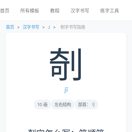
首页
所有模板
教程
汉字书写
练字工具
首页
>
汉字书写
>
J
>
剞字书写指南
剞
jī
10 画
左右结构
部首：刂