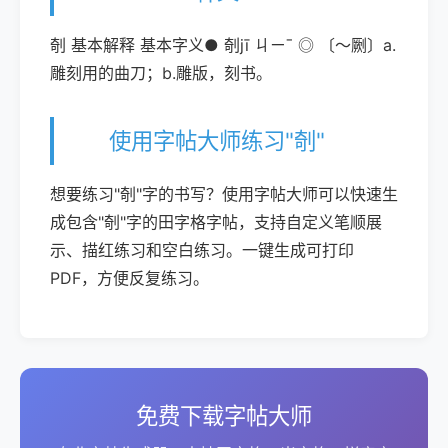
剞 基本解释 基本字义● 剞jī ㄐㄧˉ ◎ 〔～劂〕a.
雕刻用的曲刀；b.雕版，刻书。
使用字帖大师练习"剞"
想要练习"剞"字的书写？使用字帖大师可以快速生
成包含"剞"字的田字格字帖，支持自定义笔顺展
示、描红练习和空白练习。一键生成可打印
PDF，方便反复练习。
免费下载字帖大师