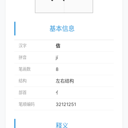
基本信息
佶
汉字
jí
拼音
8
笔画数
左右结构
结构
亻
部首
32121251
笔顺编码
释义