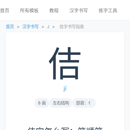
首页
所有模板
教程
汉字书写
练字工具
首页
>
汉字书写
>
J
>
佶字书写指南
佶
jí
8 画
左右结构
部首：亻