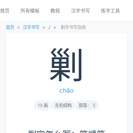
首页
所有模板
教程
汉字书写
练字工具
首页
>
汉字书写
>
J
>
剿字书写指南
剿
chāo
13 画
左右结构
部首：刂