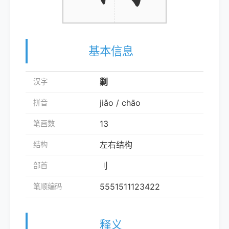
基本信息
剿
汉字
jiǎo / chāo
拼音
13
笔画数
左右结构
结构
刂
部首
5551511123422
笔顺编码
释义