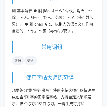
剿 基本解释 ● 剿 jiǎo ㄐㄧㄠˇ 讨伐，消灭：～
除。～灭。征～。围～。 劳累：～民（使百姓劳
累）。 ● 剿 chāo ㄔㄠˉ 以别人的语言文句作为
自己的：～说。～袭（亦作“抄袭”）。
常用词组
剿匪
剿灭
使用字帖大师练习"剿"
想要练习"剿"字的书写？使用字帖大师可以快速生
成包含"剿"字的田字格字帖，支持自定义笔顺展
示、描红练习和空白练习。一键生成可打印