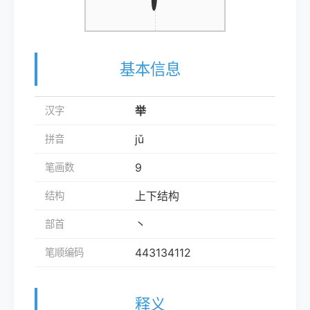
基本信息
举
汉字
jǔ
拼音
9
笔画数
上下结构
结构
丶
部首
443134112
笔顺编码
释义