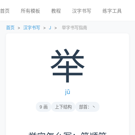
首页
所有模板
教程
汉字书写
练字工具
首页
>
汉字书写
>
J
>
举字书写指南
举
jǔ
9 画
上下结构
部首：丶