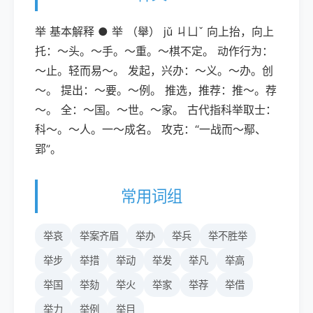
举 基本解释 ● 举 （舉） jǔ ㄐㄩˇ 向上抬，向上
托：～头。～手。～重。～棋不定。 动作行为：
～止。轻而易～。 发起，兴办：～义。～办。创
～。 提出：～要。～例。 推选，推荐：推～。荐
～。 全：～国。～世。～家。 古代指科举取士：
科～。～人。一～成名。 攻克：“一战而～鄢、
郢”。
常用词组
举哀
举案齐眉
举办
举兵
举不胜举
举步
举措
举动
举发
举凡
举高
举国
举劾
举火
举家
举荐
举借
举力
举例
举目