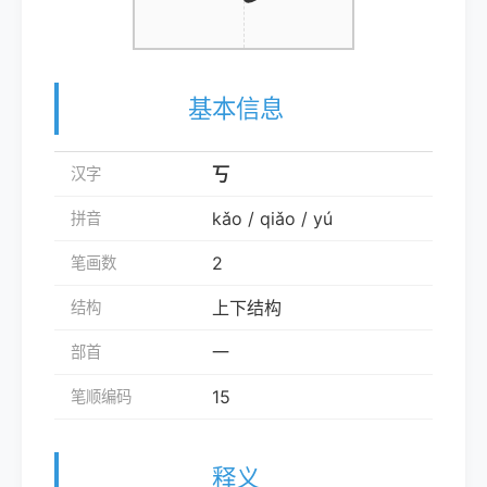
基本信息
丂
汉字
kǎo / qiǎo / yú
拼音
2
笔画数
上下结构
结构
一
部首
15
笔顺编码
释义