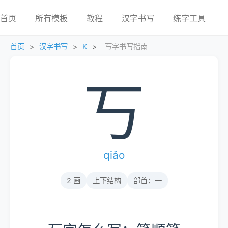
首页
所有模板
教程
汉字书写
练字工具
首页
>
汉字书写
>
K
>
丂字书写指南
丂
qiǎo
2 画
上下结构
部首：一