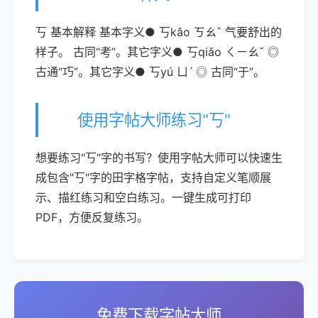
丂 基本解释 基本字义● 丂kǎo ㄎㄠˇ 气要舒出的
样子。 古同“考”。其它字义● 丂qiǎo ㄑㄧㄠˇ ◎
古通“巧”。其它字义● 丂yú ㄩˊ ◎ 古同“于”。
使用字帖大师练习"丂"
想要练习"丂"字的书写？使用字帖大师可以快速生
成包含"丂"字的田字格字帖，支持自定义笔顺展
示、描红练习和空白练习。一键生成可打印
PDF，方便反复练习。
免费下载字帖大师