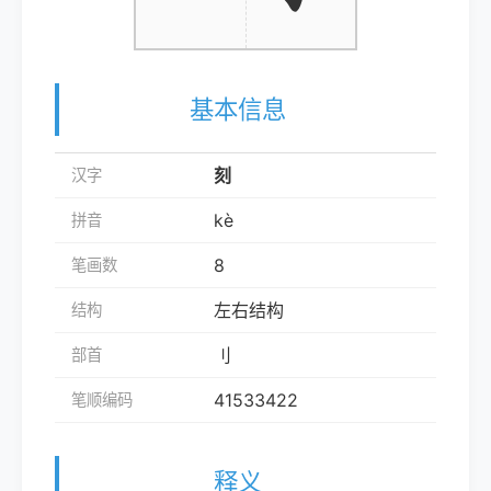
基本信息
刻
汉字
kè
拼音
8
笔画数
左右结构
结构
刂
部首
41533422
笔顺编码
释义