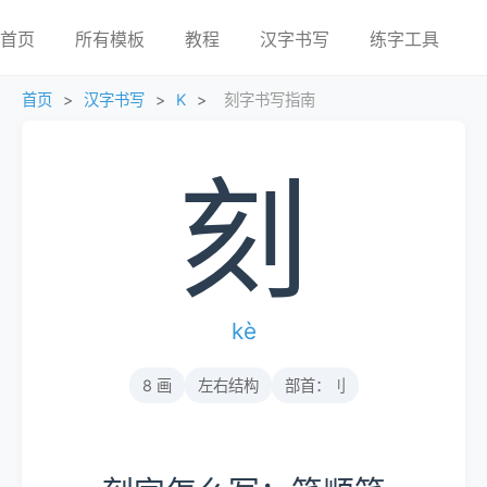
首页
所有模板
教程
汉字书写
练字工具
首页
>
汉字书写
>
K
>
刻字书写指南
刻
kè
8 画
左右结构
部首：刂