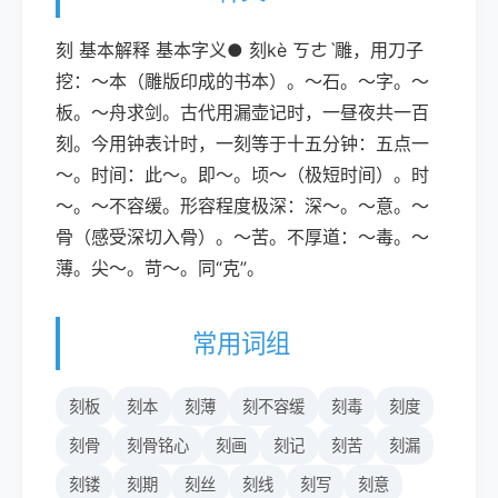
刻 基本解释 基本字义● 刻kè ㄎㄜˋ雕，用刀子
挖：～本（雕版印成的书本）。～石。～字。～
板。～舟求剑。古代用漏壶记时，一昼夜共一百
刻。今用钟表计时，一刻等于十五分钟：五点一
～。时间：此～。即～。顷～（极短时间）。时
～。～不容缓。形容程度极深：深～。～意。～
骨（感受深切入骨）。～苦。不厚道：～毒。～
薄。尖～。苛～。同“克”。
常用词组
刻板
刻本
刻薄
刻不容缓
刻毒
刻度
刻骨
刻骨铭心
刻画
刻记
刻苦
刻漏
刻镂
刻期
刻丝
刻线
刻写
刻意