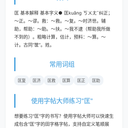
匡 基本解释 基本字义● 匡kuāng ㄎㄨㄤˉ纠正；
～正。～谬。救：～救。～复。～时济世。辅
助，帮助：～助。～扶。～我不逮（帮助我所做
不到的）。粗略计算，估计，预料：～算。～
计。古同“筐”。姓。
常用词组
匡复
匡济
匡救
匡算
匡正
匡助
使用字帖大师练习"匡"
想要练习"匡"字的书写？使用字帖大师可以快速生
成包含"匡"字的田字格字帖，支持自定义笔顺展