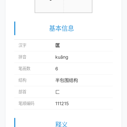
基本信息
匡
汉字
kuāng
拼音
6
笔画数
半包围结构
结构
匚
部首
111215
笔顺编码
释义