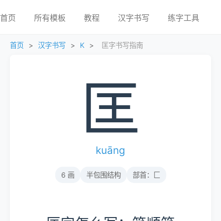
首页
所有模板
教程
汉字书写
练字工具
首页
>
汉字书写
>
K
>
匡字书写指南
匡
kuāng
6 画
半包围结构
部首：匚