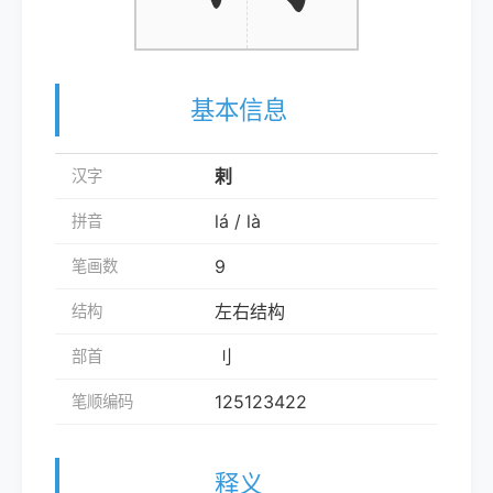
基本信息
剌
汉字
lá / là
拼音
9
笔画数
左右结构
结构
刂
部首
125123422
笔顺编码
释义