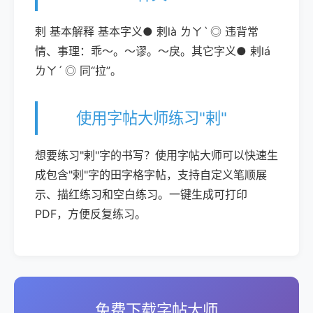
剌 基本解释 基本字义● 剌là ㄌㄚˋ ◎ 违背常
情、事理：乖～。～谬。～戾。其它字义● 剌lá
ㄌㄚˊ ◎ 同“拉”。
使用字帖大师练习"剌"
想要练习"剌"字的书写？使用字帖大师可以快速生
成包含"剌"字的田字格字帖，支持自定义笔顺展
示、描红练习和空白练习。一键生成可打印
PDF，方便反复练习。
免费下载字帖大师