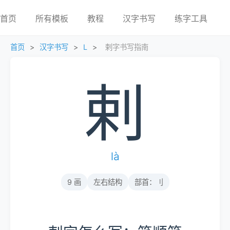
首页
所有模板
教程
汉字书写
练字工具
首页
>
汉字书写
>
L
>
剌字书写指南
剌
là
9 画
左右结构
部首：刂