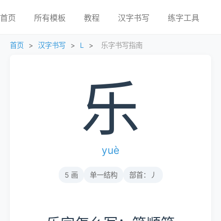
首页
所有模板
教程
汉字书写
练字工具
首页
>
汉字书写
>
L
>
乐字书写指南
乐
yuè
5 画
单一结构
部首：丿