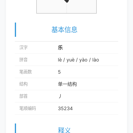
基本信息
乐
汉字
lè / yuè / yào / lào
拼音
5
笔画数
单一结构
结构
丿
部首
35234
笔顺编码
释义