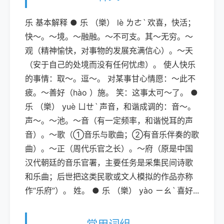
乐 基本解释 ● 乐 （樂） lè ㄌㄜˋ 欢喜，快活；
快～。～境。～融融。～不可支。其～无穷。～
观（精神愉快，对事物的发展充满信心）。～天
（安于自己的处境而没有任何忧虑）。 使人快乐
的事情：取～。逗～。 对某事甘心情愿：～此不
疲。～善好（hào ）施。 笑：这事太可～了。 ●
乐 （樂） yuè ㄩㄝˋ 声音，和谐成调的：音～。
声～。～池。～音（有一定频率，和谐悦耳的声
音）。～歌（①音乐与歌曲；②有音乐伴奏的歌
曲）。～正（周代乐官之长）。～府（原是中国
汉代朝廷的音乐官署，主要任务是采集民间诗歌
和乐曲；后世把这类民歌或文人模拟的作品亦称
作“乐府”）。 姓。 ● 乐 （樂） yào ㄧㄠˋ 喜好...