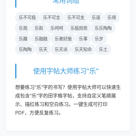
常用词组
乐不可极
乐不可言
乐不可支
乐道
乐得
乐观
乐和
乐呵呵
乐极则悲
乐乐陶陶
乐趣
乐融融
乐善好施
乐事
乐岁
乐陶陶
乐天
乐天派
乐天知命
乐土
使用字帖大师练习"乐"
想要练习"乐"字的书写？使用字帖大师可以快速生
成包含"乐"字的田字格字帖，支持自定义笔顺展
示、描红练习和空白练习。一键生成可打印
PDF，方便反复练习。