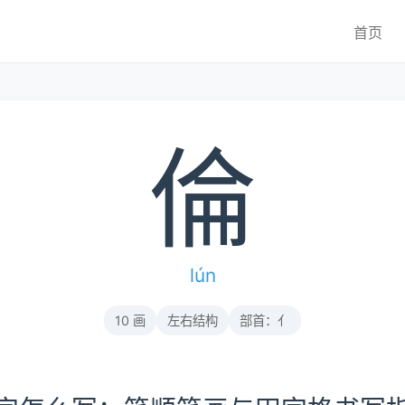
首页
倫
lún
10 画
左右结构
部首：亻