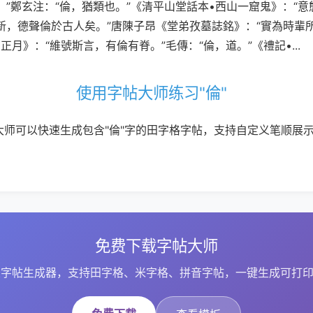
。”鄭玄注：“倫，猶類也。”《清平山堂話本•西山一窟鬼》：“意
新，德聲倫於古人矣。”唐陳子昂《堂弟孜墓誌銘》：“實為時輩所
正月》：“維號斯言，有倫有脊。”毛傳：“倫，道。”《禮記•...
使用字帖大师练习"倫"
大师可以快速生成包含"倫"字的田字格字帖，支持自定义笔顺展
免费下载字帖大师
字帖生成器，支持田字格、米字格、拼音字帖，一键生成可打印