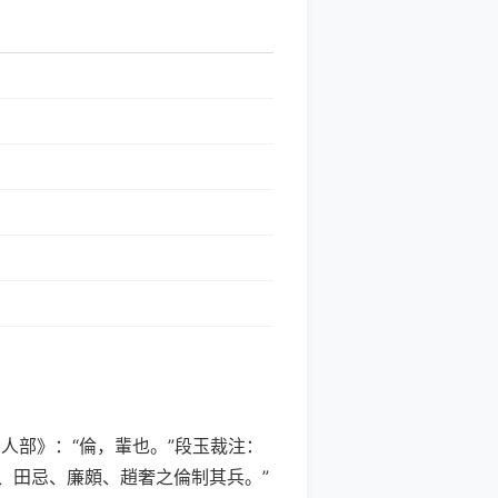
文•人部》：“倫，輩也。”段玉裁注：
、田忌、廉頗、趙奢之倫制其兵。”