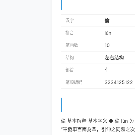
倫
汉字
lún
拼音
10
笔画数
左右结构
结构
亻
部首
3234125122
笔顺编码
倫 基本解释 基本字义 ● 倫 l
“軍發車百兩為輩，引伸之同類之次