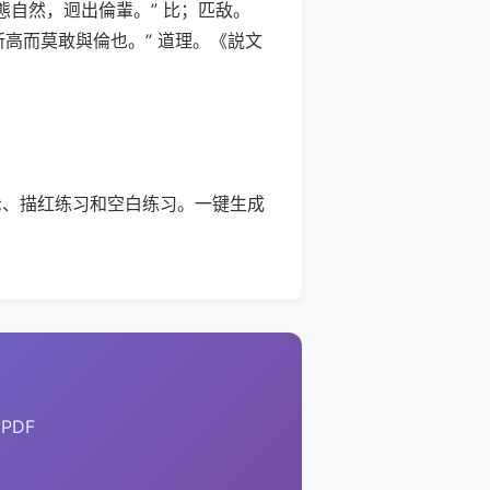
態自然，迥出倫輩。” 比；匹敌。
高而莫敢與倫也。” 道理。《説文
示、描红练习和空白练习。一键生成
PDF