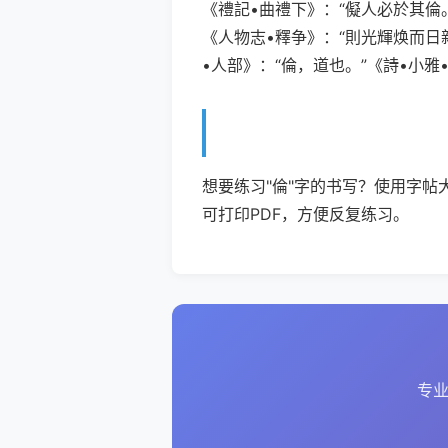
《禮記•曲禮下》：“儗人必於其倫
《人物志•釋争》：“則光輝焕而日
•人部》：“倫，道也。”《詩•小雅•
想要练习"倫"字的书写？使用字帖
可打印PDF，方便反复练习。
专业