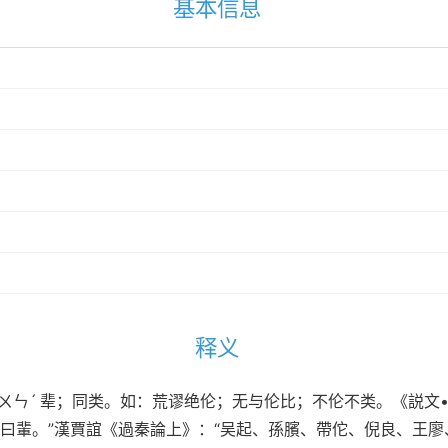
基本信息
释义
ún ㄌㄨㄣˊ 辈；同类。如：荒谬绝伦；无与伦比；不伦不类。《説
曰輩。”漢賈誼《過秦論上》：“吴起、孫臏、帶佗、倪良、王廖