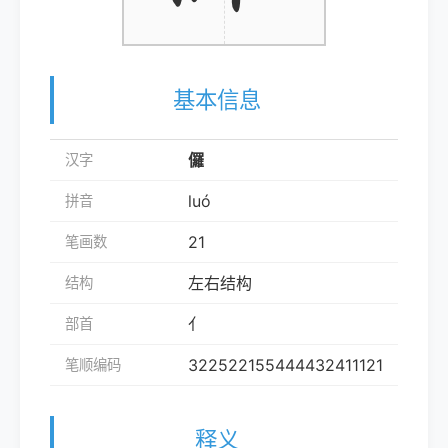
基本信息
儸
汉字
luó
拼音
21
笔画数
左右结构
结构
亻
部首
322522155444432411121
笔顺编码
释义