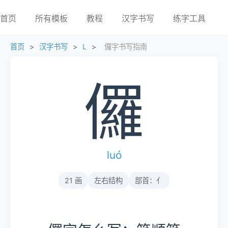
首页
所有模板
教程
汉字书写
练字工具
首页
>
汉字书写
>
L
>
儸字书写指南
儸
luó
21 画
左右结构
部首：亻