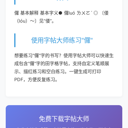
儸 基本解释 基本字义● 儸luó ㄌㄨㄛˊ ◎ 〔偻
（lóu）～〕见“偻”。
使用字帖大师练习"儸"
想要练习"儸"字的书写？使用字帖大师可以快速生
成包含"儸"字的田字格字帖，支持自定义笔顺展
示、描红练习和空白练习。一键生成可打印
PDF，方便反复练习。
免费下载字帖大师