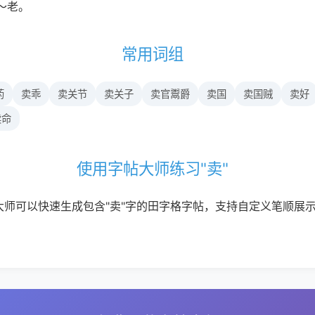
～老。
常用词组
药
卖乖
卖关节
卖关子
卖官鬻爵
卖国
卖国贼
卖好
卖命
使用字帖大师练习"卖"
大师可以快速生成包含"卖"字的田字格字帖，支持自定义笔顺展