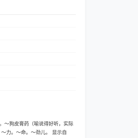
。～方。～狗皮膏药（喻说得好听，实际
：～力。～命。～劲儿。 显示自