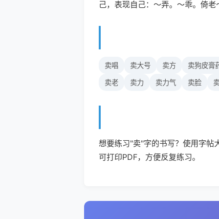
己，表现自己：～弄。～乖。倚老
卖唱
卖大号
卖方
卖狗皮膏
卖老
卖力
卖力气
卖脸
想要练习"卖"字的书写？使用字帖
可打印PDF，方便反复练习。