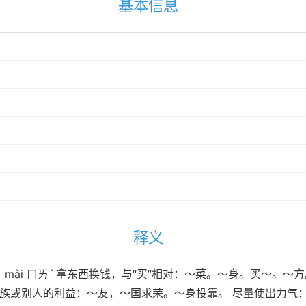
基本信息
释义
賣） mài ㄇㄞˋ 拿东西换钱，与“买”相对：～菜。～身。买～
民族或别人的利益：～友，～国求荣。～身投靠。 尽量使出力气