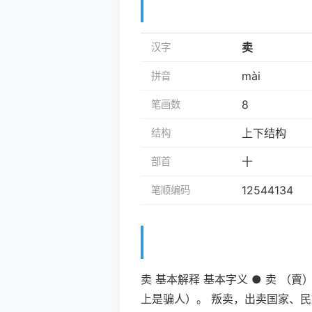
卖
汉字
mài
拼音
8
笔画数
上下结构
结构
十
部首
12544134
笔顺编码
卖 基本解释 基本字义 ● 卖 （
上是骗人）。 叛卖，出卖国家、