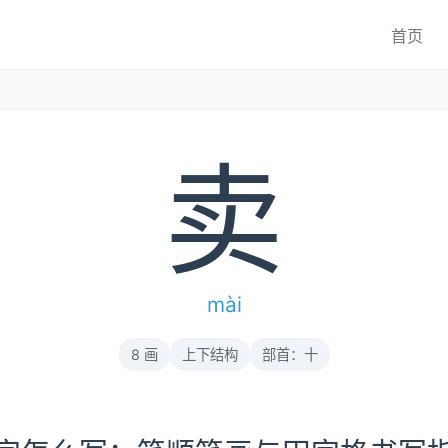
首页
卖
mài
8 画
上下结构
部首：十