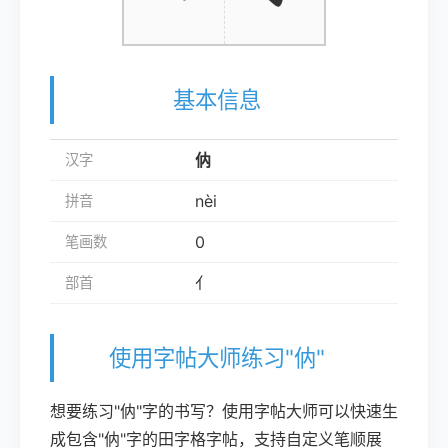
基本信息
㐻
汉字
nèi
拼音
0
笔画数
亻
部首
使用字帖大师练习"㐻"
想要练习"㐻"字的书写？使用字帖大师可以快速生
成包含"㐻"字的田字格字帖，支持自定义笔顺展