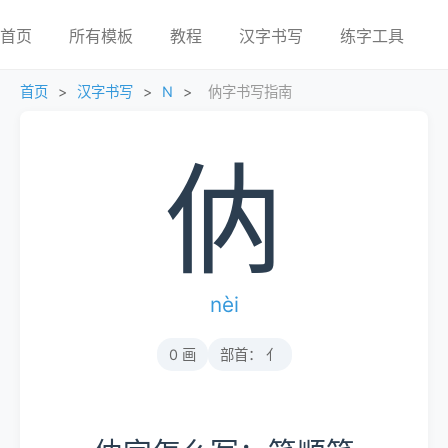
首页
所有模板
教程
汉字书写
练字工具
首页
>
汉字书写
>
N
>
㐻字书写指南
㐻
nèi
0 画
部首： 亻