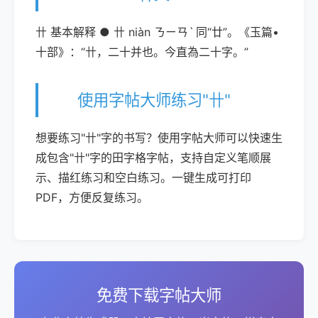
卄 基本解释 ● 卄 niàn ㄋㄧㄢˋ 同“廿”。《玉篇•
十部》：“卄，二十并也。今直為二十字。”
使用字帖大师练习"卄"
想要练习"卄"字的书写？使用字帖大师可以快速生
成包含"卄"字的田字格字帖，支持自定义笔顺展
示、描红练习和空白练习。一键生成可打印
PDF，方便反复练习。
免费下载字帖大师