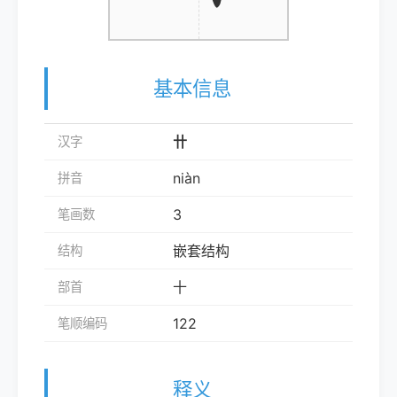
基本信息
卄
汉字
niàn
拼音
3
笔画数
嵌套结构
结构
十
部首
122
笔顺编码
释义