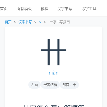
首页
所有模板
教程
汉字书写
练字工具
首页
>
汉字书写
>
N
>
卄字书写指南
卄
niàn
3 画
嵌套结构
部首：十