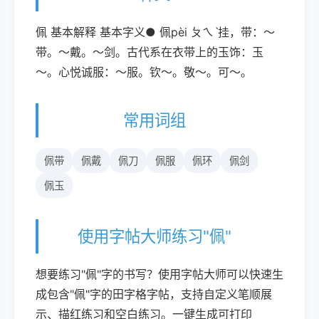
佩 基本解释 基本字义● 佩pèi ㄆㄟˋ挂，带：～
带。～戴。～剑。古代系在衣带上的玉饰：玉
～。心悦诚服：～服。钦～。敬～。可～。
常用词组
佩带
佩戴
佩刀
佩服
佩环
佩剑
佩玉
使用字帖大师练习"佩"
想要练习"佩"字的书写？使用字帖大师可以快速生
成包含"佩"字的田字格字帖，支持自定义笔顺展
示、描红练习和空白练习。一键生成可打印