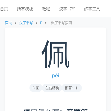
首页
所有模板
教程
汉字书写
练字工具
首页
>
汉字书写
>
P
>
佩字书写指南
佩
pèi
8 画
左右结构
部首：亻