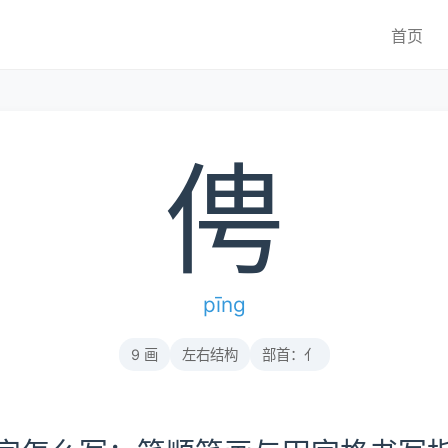
首页
俜
pīng
9 画
左右结构
部首：亻