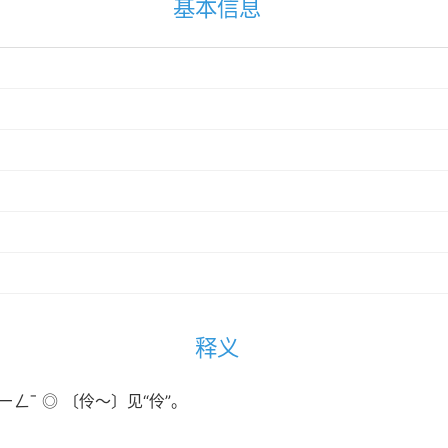
基本信息
释义
ㄆㄧㄥˉ ◎ 〔伶～〕见“伶”。