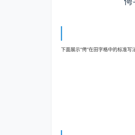
俜
下面展示"俜"在田字格中的标准