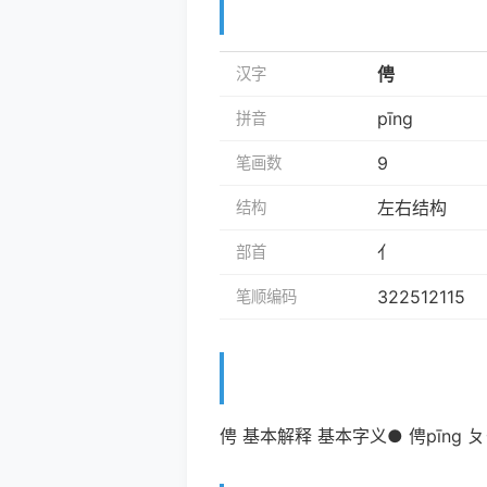
俜
汉字
pīng
拼音
9
笔画数
左右结构
结构
亻
部首
322512115
笔顺编码
俜 基本解释 基本字义● 俜pīng 