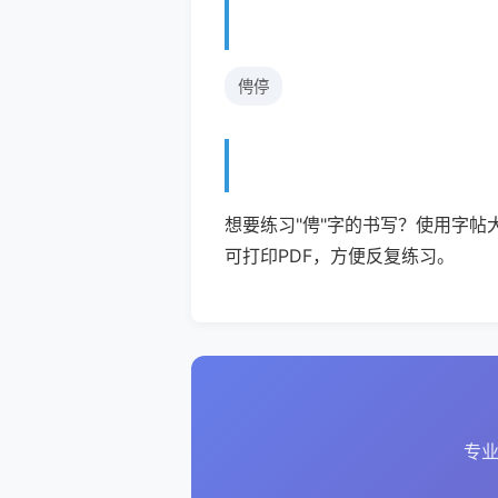
俜停
想要练习"俜"字的书写？使用字帖
可打印PDF，方便反复练习。
专业