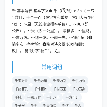
千 基本解释 基本字义● 千（③韆）qiān ㄑㄧㄢ
ˉ 数目，十个一百（在钞票和单据上常用大写“仟”
代）：～周（无线电波频率单位）。～克（即一
公斤）。～米（即一公里）。 喻极多：～里马。
～言万语。～钧一发。～虑一失。～锤百炼（❶
喻多次斗争考验；❷喻对诗文做多次精细修
改）。 见“秋”字“秋千”。 姓。
常用词组
千变万化
千遍万遍
千差万别
千仇万恨
千疮百孔
千锤百炼
千村万落
千刀万剐
千吨
千恩万谢
千儿八百
千方百计
千分尺
千夫
千夫所指
千伏
千古