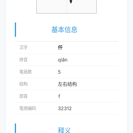
基本信息
仟
汉字
qiān
拼音
5
笔画数
左右结构
结构
亻
部首
32312
笔顺编码
释义