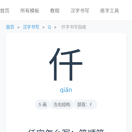
首页
所有模板
教程
汉字书写
练字工具
首页
>
汉字书写
>
Q
>
仟字书写指南
仟
qiān
5 画
左右结构
部首：亻