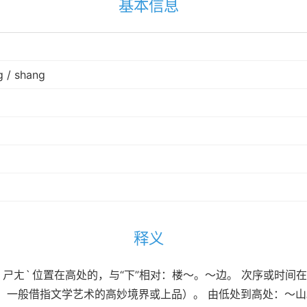
基本信息
g / shang
释义
àng ㄕㄤˋ 位置在高处的，与“下”相对：楼～。～边。 次序或
，一般借指文学艺术的高妙境界或上品）。 由低处到高处：～山