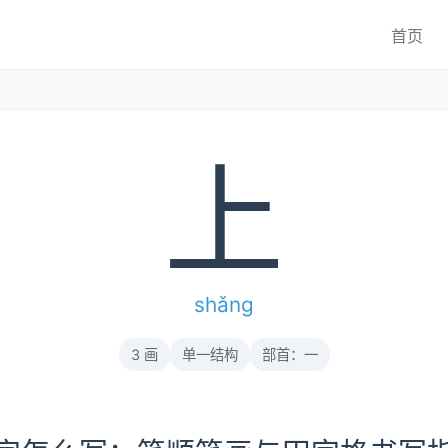
首页
上
shǎng
3 画
单一结构
部首：一