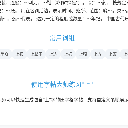
安装，连缀：～刺刀。～鞋（亦作“绱鞋”）。 涂：～药。 按规
记：～账。 用在名词后边，表示时间、处所、范围：晚～。桌～
～。选～代表。 达到一定的程度或数量：～年纪。 中国古代乐谱
常用词组
上半身
上报
上辈子
上边
上标
上膘
上宾
上菜
上
使用字帖大师练习"上"
大师可以快速生成包含"上"字的田字格字帖，支持自定义笔顺展