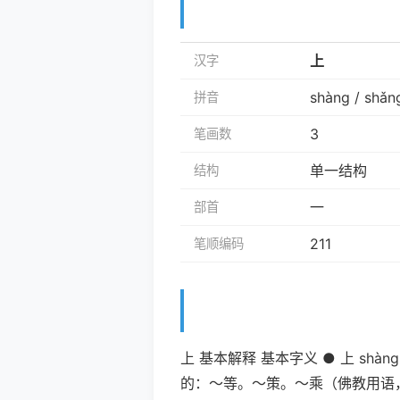
上
汉字
shàng / shǎn
拼音
3
笔画数
单一结构
结构
一
部首
211
笔顺编码
上 基本解释 基本字义 ● 上 sh
的：～等。～策。～乘（佛教用语