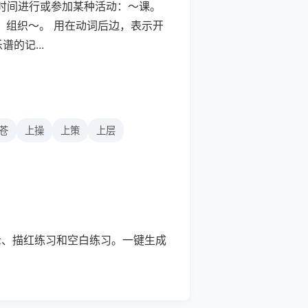
定时间进行或参加某种活动：～课。
。组织～。 用在动词后边，表示开
的记...
苍
上操
上策
上层
示、描红练习和空白练习。一键生成