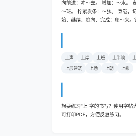
向前进：冲～去。 增加：～水。 
～班。 拧紧发条：～弦。 登载，
始、继续、趋向、完成：爬～来。锁
上声
上岸
上班
上半晌
上层建筑
上场
上朝
上乘
想要练习"上"字的书写？使用字帖
可打印PDF，方便反复练习。