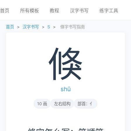
首页
所有模板
教程
汉字书写
练字工具
首页
>
汉字书写
>
S
>
倏字书写指南
倏
shū
10 画
左右结构
部首：亻