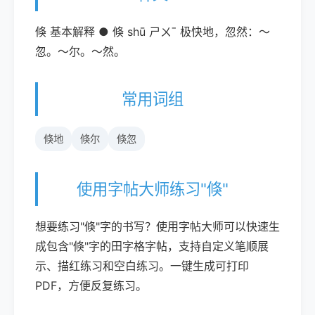
倏 基本解释 ● 倏 shū ㄕㄨˉ 极快地，忽然：～
忽。～尔。～然。
常用词组
倏地
倏尔
倏忽
使用字帖大师练习"倏"
想要练习"倏"字的书写？使用字帖大师可以快速生
成包含"倏"字的田字格字帖，支持自定义笔顺展
示、描红练习和空白练习。一键生成可打印
PDF，方便反复练习。