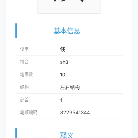
基本信息
倏
汉字
shū
拼音
10
笔画数
左右结构
结构
亻
部首
3223541344
笔顺编码
释义