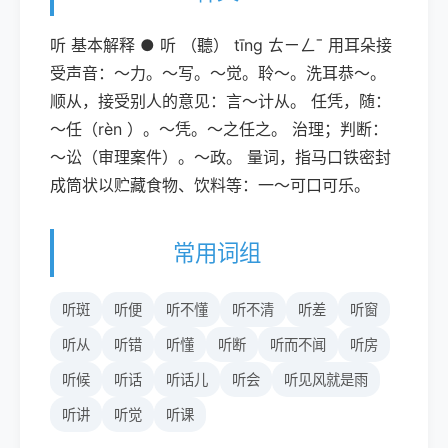
听 基本解释 ● 听 （聽） tīng ㄊㄧㄥˉ 用耳朵接
受声音：～力。～写。～觉。聆～。洗耳恭～。
顺从，接受别人的意见：言～计从。 任凭，随：
～任（rèn ）。～凭。～之任之。 治理；判断：
～讼（审理案件）。～政。 量词，指马口铁密封
成筒状以贮藏食物、饮料等：一～可口可乐。
常用词组
听斑
听便
听不懂
听不清
听差
听窗
听从
听错
听懂
听断
听而不闻
听房
听候
听话
听话儿
听会
听见风就是雨
听讲
听觉
听课