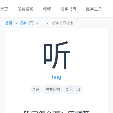
首页
所有模板
教程
汉字书写
练字工具
首页
>
汉字书写
>
T
>
听字书写指南
听
tīng
7 画
左右结构
部首：口