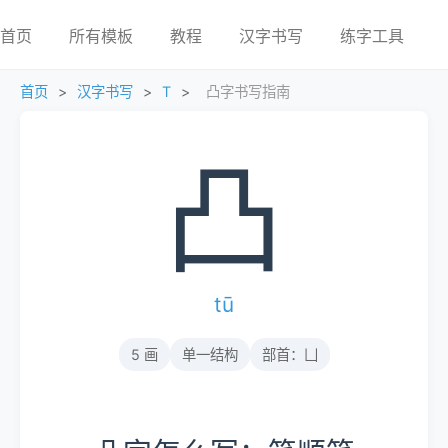
首页
所有模板
教程
汉字书写
练字工具
首页
>
汉字书写
>
T
>
凸字书写指南
凸
tū
5 画
单一结构
部首：凵