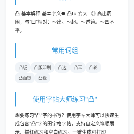
凸 基本解释 基本字义● 凸tū ㄊㄨˉ ◎ 高出周
围，与“凹”相对：～出。～起。～透镜。～凹不
平。
常用词组
凸版
凸版印刷
凸边
凸耳
凸轮
凸面镜
凸缘
使用字帖大师练习"凸"
想要练习"凸"字的书写？使用字帖大师可以快速生
成包含"凸"字的田字格字帖，支持自定义笔顺展
示、描红练习和空白练习。一键生成可打印