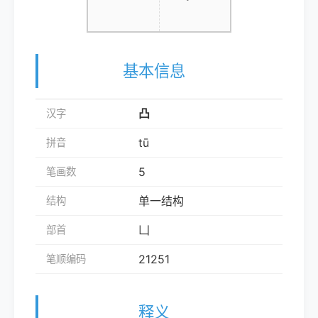
基本信息
凸
汉字
tū
拼音
5
笔画数
单一结构
结构
凵
部首
21251
笔顺编码
释义