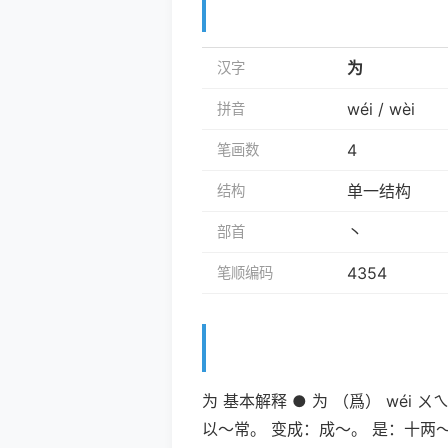
为
汉字
wéi / wèi
拼音
4
笔画数
单一结构
结构
丶
部首
4354
笔顺编码
为 基本解释 ● 为 （爲） wé
以～常。 变成：成～。 是：十两