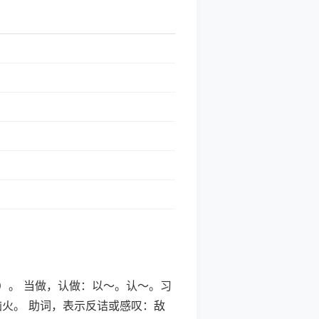
过分）。 当做，认做：以～。认～。习
恼火。 助词，表示反诘或感叹：敌