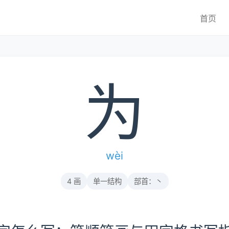
首页
为
wèi
4 画
单一结构
部首：丶