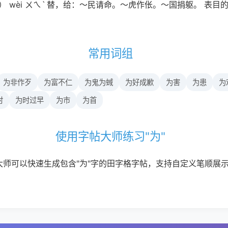
爲） wèi ㄨㄟˋ 替，给：～民请命。～虎作伥。～国捐躯。 表
常用词组
为非作歹
为富不仁
为鬼为蜮
为好成歉
为害
为患
为
时
为时过早
为市
为首
使用字帖大师练习"为"
大师可以快速生成包含"为"字的田字格字帖，支持自定义笔顺展