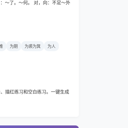
目的：～了。～何。 对，向：不足～外
难
为期
为裘为箕
为人
示、描红练习和空白练习。一键生成