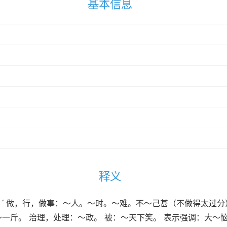
基本信息
释义
i ㄨㄟˊ 做，行，做事：～人。～时。～难。不～己甚（不做得太
～一斤。 治理，处理：～政。 被：～天下笑。 表示强调：大～