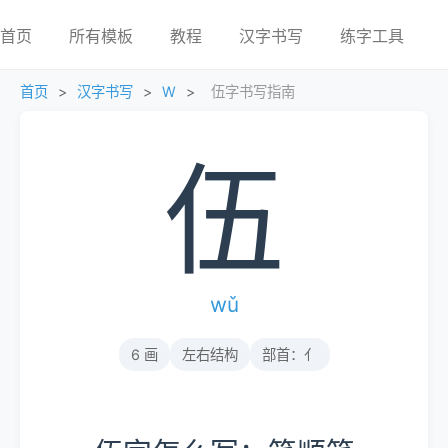
首页
所有模板
教程
汉字书写
练字工具
首页
>
汉字书写
>
W
>
伍字书写指南
伍
wǔ
6 画
左右结构
部首：亻