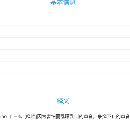
基本信息
释义
xiāo ㄒㄧㄠˉ[哓哓]因为害怕而乱嚷乱叫的声音。争辩不止的声音