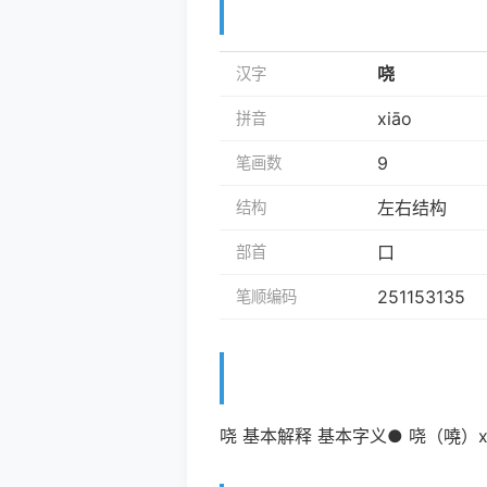
哓
汉字
xiāo
拼音
9
笔画数
左右结构
结构
口
部首
251153135
笔顺编码
哓 基本解释 基本字义● 哓（嘵）