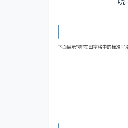
哓
下面展示"哓"在田字格中的标准