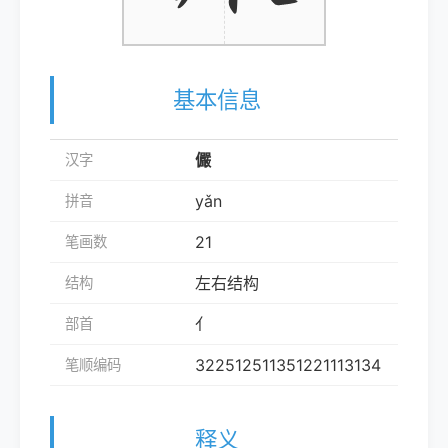
基本信息
儼
汉字
yǎn
拼音
21
笔画数
左右结构
结构
亻
部首
322512511351221113134
笔顺编码
释义