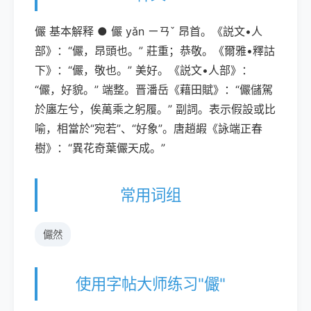
儼 基本解释 ● 儼 yǎn ㄧㄢˇ 昂首。《説文•人
部》：“儼，昂頭也。” 莊重；恭敬。《爾雅•釋詁
下》：“儼，敬也。” 美好。《説文•人部》：
“儼，好貌。” 端整。晋潘岳《藉田賦》：“儼儲駕
於廛左兮，俟萬乘之躬履。” 副詞。表示假設或比
喻，相當於“宛若”、“好象”。唐趙嘏《詠端正春
樹》：“異花奇葉儼天成。”
常用词组
儼然
使用字帖大师练习"儼"