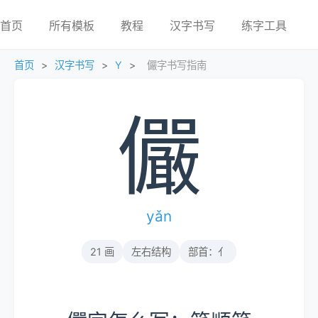
首页
所有模板
教程
汉字书写
练字工具
首页
>
汉字书写
>
Y
>
儼字书写指南
儼
yǎn
21 画
左右结构
部首：亻