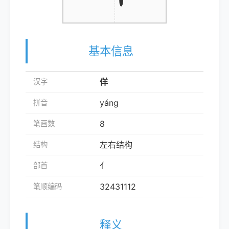
基本信息
佯
汉字
yáng
拼音
8
笔画数
左右结构
结构
亻
部首
32431112
笔顺编码
释义