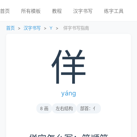
首页
所有模板
教程
汉字书写
练字工具
首页
>
汉字书写
>
Y
>
佯字书写指南
佯
yáng
8 画
左右结构
部首：亻