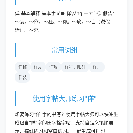
佯 基本解释 基本字义● 佯yáng ㄧㄤˊ ◎ 假装：
～装。～作。～狂。～称。～攻。～言（说假
话）。～死。
常用词组
佯称
佯动
佯攻
佯狂，阳狂
佯言
佯装
使用字帖大师练习"佯"
想要练习"佯"字的书写？使用字帖大师可以快速生
成包含"佯"字的田字格字帖，支持自定义笔顺展
示、描红练习和空白练习。一键生成可打印