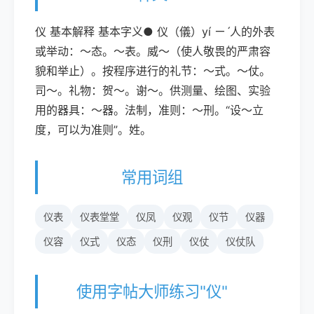
仪 基本解释 基本字义● 仪（儀）yí ㄧˊ人的外表
或举动：～态。～表。威～（使人敬畏的严肃容
貌和举止）。按程序进行的礼节：～式。～仗。
司～。礼物：贺～。谢～。供测量、绘图、实验
用的器具：～器。法制，准则：～刑。“设～立
度，可以为准则”。姓。
常用词组
仪表
仪表堂堂
仪凤
仪观
仪节
仪器
仪容
仪式
仪态
仪刑
仪仗
仪仗队
使用字帖大师练习"仪"