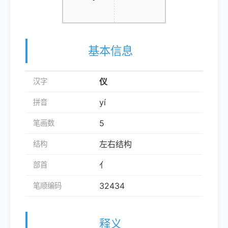
基本信息
仪
汉字
yí
拼音
5
笔画数
左右结构
结构
亻
部首
32434
笔顺编码
释义