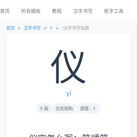
首页
所有模板
教程
汉字书写
练字工具
首页
>
汉字书写
>
Y
>
仪字书写指南
仪
yí
5 画
左右结构
部首：亻