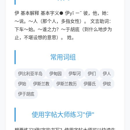
伊 基本解释 基本字义● 伊yī ㄧˉ 彼，他，她：
～说。～人（那个人，多指女性）。 文言助词：
下车～始。～谁之力？～于胡底（到什么地步为
止，不堪设想的意思）。 姓。
常用词组
伊比利亚半岛
伊甸园
伊犁河
伊们
伊人
伊始
伊斯兰教
伊斯兰教历
伊藤氏
伊蚊
伊于胡底
使用字帖大师练习"伊"