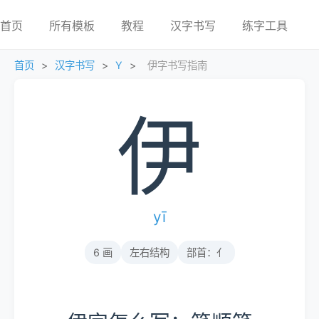
首页
所有模板
教程
汉字书写
练字工具
首页
>
汉字书写
>
Y
>
伊字书写指南
伊
yī
6 画
左右结构
部首：亻