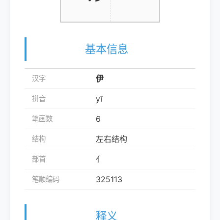
基本信息
伊
汉字
yī
拼音
6
笔画数
左右结构
结构
亻
部首
325113
笔顺编码
释义