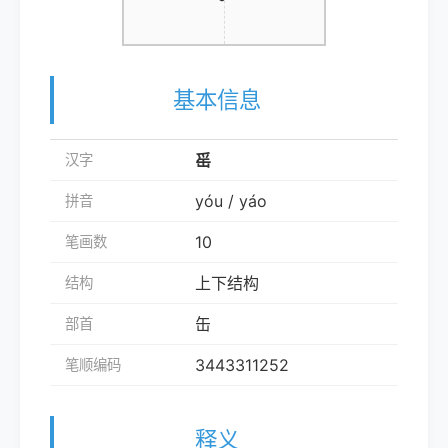
基本信息
䍃
汉字
yóu / yáo
拼音
10
笔画数
上下结构
结构
缶
部首
3443311252
笔顺编码
释义