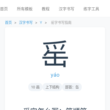
首页
所有模板
教程
汉字书写
练字工具
首页
>
汉字书写
>
Y
>
䍃字书写指南
䍃
yáo
10 画
上下结构
部首：缶